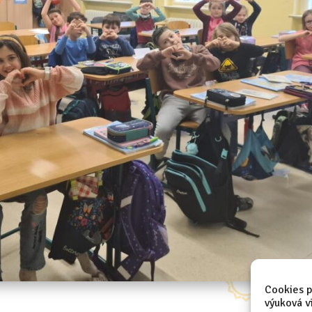
Cookies p
výuková v