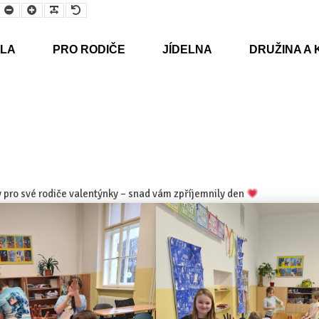
Smaller
Larger
Readable
Default
Font
Font
Font
Font
LA
PRO RODIČE
JÍDELNA
DRUŽINA A 
ly pro své rodiče valentýnky – snad vám zpříjemnily den