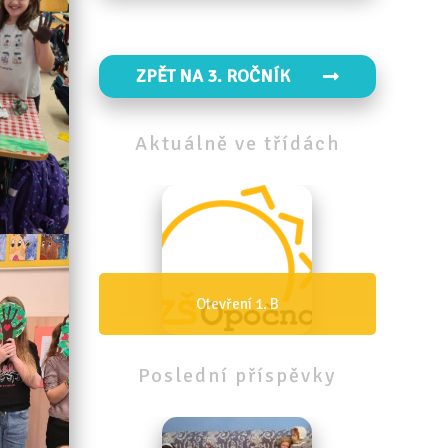
ZPĚT NA 3. ROČNÍK
Aktuálně
ve
třídách
B
Otevření 1. A
Poslední
příspěvky