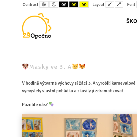
Default
Night
Black
Black
Yellow
Fixed
Wide
Contrast
Layout
Font
contrast
contrast
and
and
and
layout
layout
White
Yellow
Black
contrast
contrast
contrast
ŠKO
–
Masky
Masky ve 3. A
ve
3.
V hodině výtvarné výchovy si žáci 3. A vyrobili karnevalové 
A
vymyslely vlastní pohádku a zkusily ji zdramatizovat.
Poznáte nás?