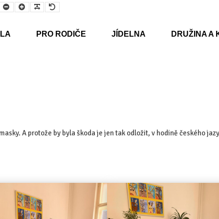
Smaller
Larger
Readable
Default
Font
Font
Font
Font
LA
PRO RODIČE
JÍDELNA
DRUŽINA A 
masky. A protože by byla škoda je jen tak odložit, v hodině českého jazy