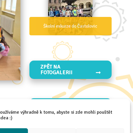
Školní exkurze do Častolovic
ZPĚT NA
FOTOGALERII
ZPĚT NA FOTO
2025/2026
oužíváme výhradně k tomu, abyste si zde mohli pouštět
idea :)