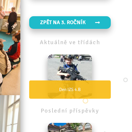
ZPĚT NA 3. ROČNÍK
Aktuálně
ve
třídách
Den IZS 4.B
Poslední
příspěvky