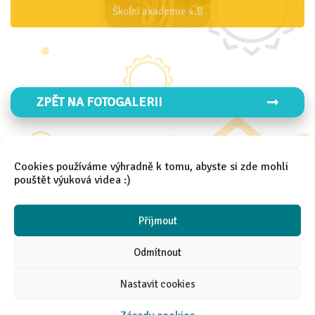
Školní akademie 4.B
ZPĚT NA FOTOGALERII
Cookies používáme výhradně k tomu, abyste si zde mohli
ZPĚT NA FOTO 2025/2026
pouštět výuková videa :)
Přijmout
Odmítnout
Nastavit cookies
2021 │
Aneta Španielová