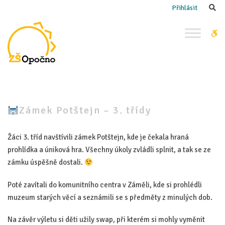
–
Se
Přihlásit
Zámek
W
Potštejn
bu
–
3. třídy
Zámek Potštejn – 3. třídy
Žáci 3. tříd navštívili zámek Potštejn, kde je čekala hraná
prohlídka a úniková hra. Všechny úkoly zvládli splnit, a tak se ze
zámku úspěšně dostali.
Poté zavítali do komunitního centra v Záměli, kde si prohlédli
muzeum starých věcí a seznámili se s předměty z minulých dob.
Na závěr výletu si děti užily swap, při kterém si mohly vyměnit