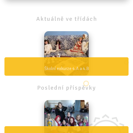
Aktuálně
ve
třídách
Školní exkurze 4.A a 4.B
Poslední
příspěvky