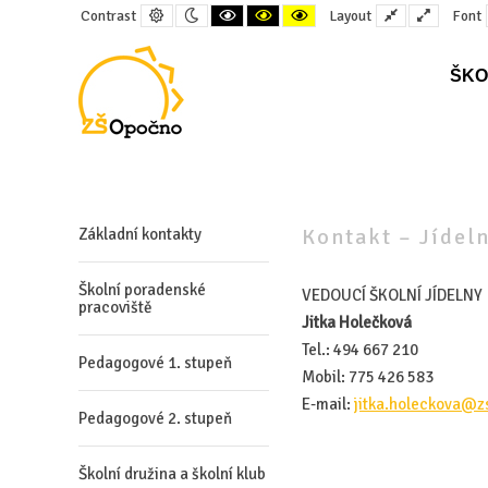
Default
Night
Black
Black
Yellow
Fixed
Wide
Contrast
Layout
Font
contrast
contrast
and
and
and
layout
layout
White
Yellow
Black
contrast
contrast
contrast
ŠKO
–
Kontakt
–
Kontakt – Jídel
Základní kontakty
Jídelna
Školní poradenské
VEDOUCÍ ŠKOLNÍ JÍDELNY
pracoviště
Jitka Holečková
Tel.: 494 667 210
Pedagogové 1. stupeň
Mobil: 775 426 583
E-mail:
jitka.holeckova@z
Pedagogové 2. stupeň
Školní družina a školní klub