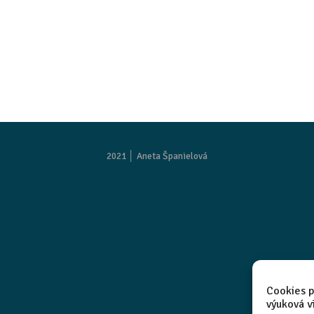
2021 │
Aneta Španielová
Cookies p
výuková v