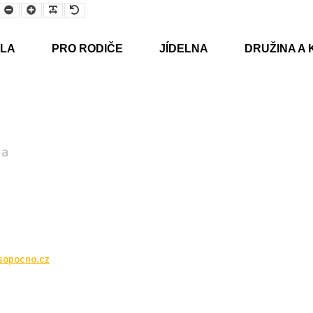
Smaller
Larger
Readable
Default
Font
Font
Font
Font
LA
PRO RODIČE
JÍDELNA
DRUŽINA A 
na
sopocno.cz