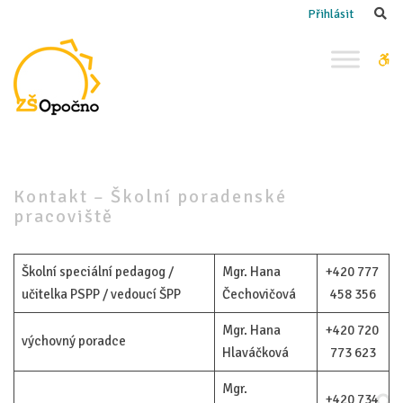
–
Se
Přihlásit
Kontakt
–
W
Školní
bu
poradenské
pracoviště
Kontakt – Školní poradenské
pracoviště
Školní speciální pedagog /
Mgr. Hana
+420 777
učitelka PSPP / vedoucí ŠPP
Čechovičová
458 356
Mgr. Hana
+420 720
výchovný poradce
Hlaváčková
773 623
Mgr.
+420 734