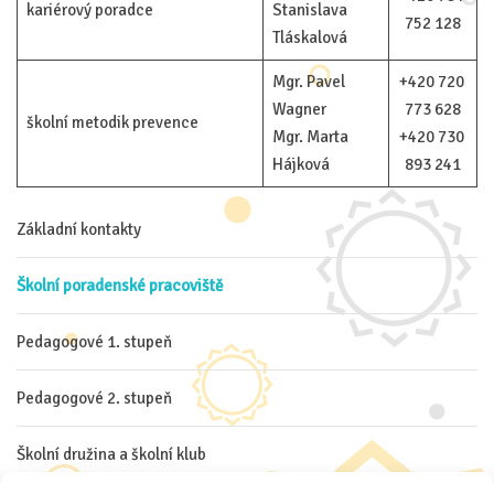
kariérový poradce
Stanislava
752 128
Tláskalová
Mgr. Pavel
+420 720
Wagner
773 628
školní metodik prevence
Mgr. Marta
+420 730
Hájková
893 241
Základní kontakty
Školní poradenské pracoviště
Pedagogové 1. stupeň
Pedagogové 2. stupeň
Školní družina a školní klub